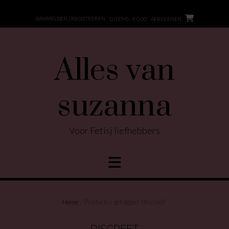
Ga
naar
AANMELDEN | REGISTREREN
0 ITEMS - € 0,00
AFREKENEN
de
inhoud
Alles van
suzanna
Voor Fetisj liefhebbers
Home
/ Producten getagged “discreet”