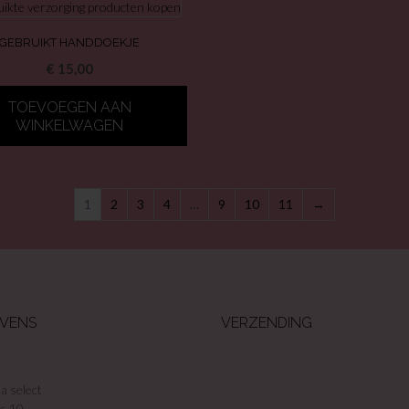
GEBRUIKT HANDDOEKJE
€
15,00
TOEVOEGEN AAN
WINKELWAGEN
1
2
3
4
…
9
10
11
→
VENS
VERZENDING
a select
s 10