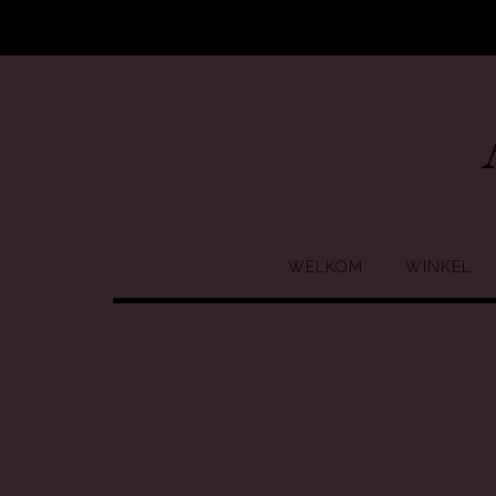
Ga
naar
de
inhoud
WELKOM
WINKEL