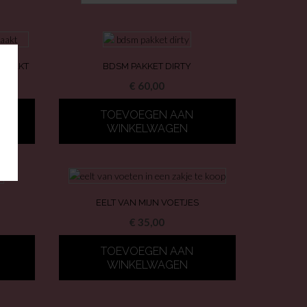
EMAAKT
BDSM PAKKET DIRTY
€
60,00
TOEVOEGEN AAN
WINKELWAGEN
EELT VAN MIJN VOETJES
€
35,00
TOEVOEGEN AAN
WINKELWAGEN