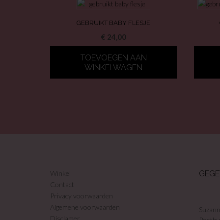
GEBRUIKT BABY FLESJE
€
24,00
TOEVOEGEN AAN
WINKELWAGEN
Winkel
GEGE
Contact
Privacy voorwaarden
Algemene voorwaarden
Suzann
Disclamer
Postbu