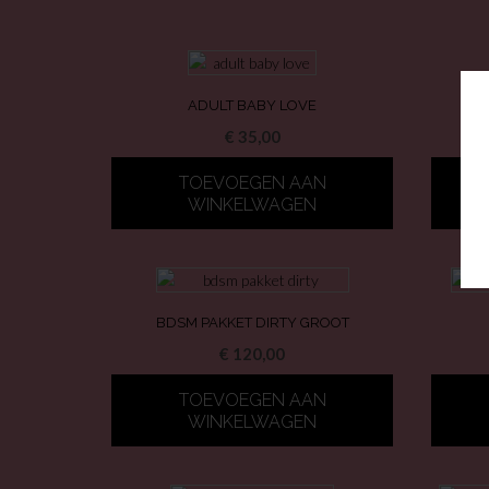
ADULT BABY LOVE
€
35,00
TOEVOEGEN AAN
WINKELWAGEN
BDSM PAKKET DIRTY GROOT
€
120,00
TOEVOEGEN AAN
WINKELWAGEN