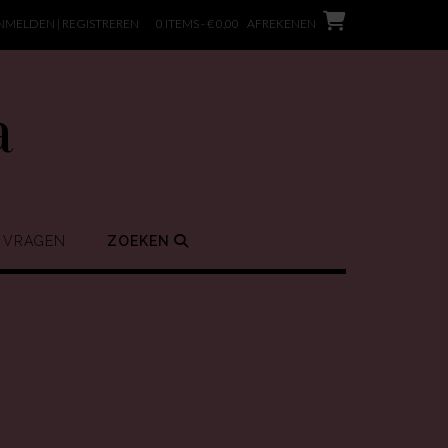
NMELDEN | REGISTREREN
0 ITEMS - € 0,00
AFREKENEN
a
 VRAGEN
ZOEKEN