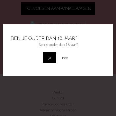
TOEVOEGEN AAN WINKELWAGEN
GEDRAGEN LUIER & VERZORGING
BEN JE OUDER DAN 18 JAAR?
€
35,00
Ben je ouder dan 18 jaar?
TOEVOEGEN AAN WINKELWAGEN
ja
nee
Winkel
Contact
Privacy voorwaarden
Algemene voorwaarden
Disclamer