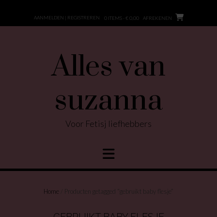
Ga
naar
AANMELDEN | REGISTREREN
0 ITEMS - € 0,00
AFREKENEN
de
inhoud
Alles van
suzanna
Voor Fetisj liefhebbers
Home
/ Producten getagged “gebruikt baby flesje”