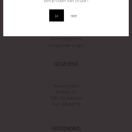
Ben je ouder dan 18 jaar?
Winkel
Contact
ja
nee
Privacy voorwaarden
Algemene voorwaarden
Disclamer
Accountgegevens
Veel gestelde vragen
GEGEVENS
Suzanna select
Postbus 10
7437 ZG Bathmen
KvK: 90084179
VERZENDING