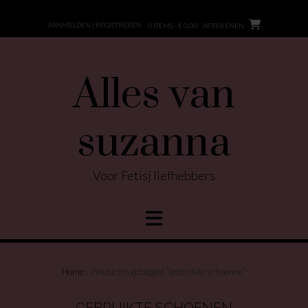
Ga
naar
AANMELDEN | REGISTREREN
0 ITEMS - € 0,00
AFREKENEN
de
inhoud
Alles van
suzanna
Voor Fetisj liefhebbers
Home
/ Producten getagged “gebruikte schoenen”