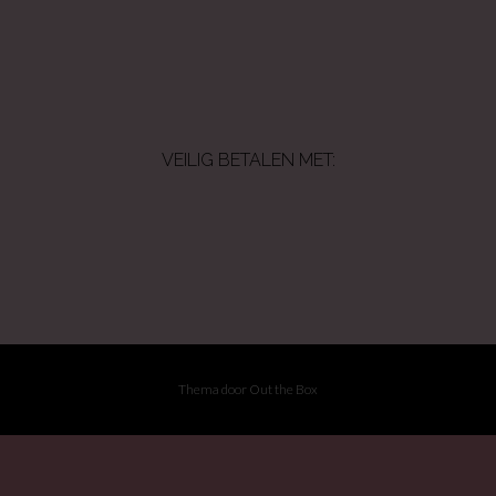
VEILIG BETALEN MET:
Thema door
Out the Box