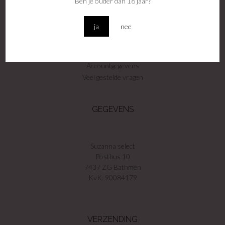
Ben je ouder dan 18 jaar?
Winkel
Contact
ja
nee
Privacy voorwaarden
Algemene voorwaarden
Disclamer
Accountgegevens
Veel gestelde vragen
GEGEVENS
Suzanna select
Postbus 10
7437 ZG Bathmen
KvK: 90084179
VERZENDING