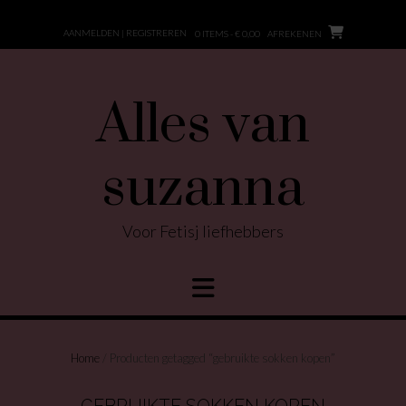
Ga
naar
AANMELDEN | REGISTREREN
0 ITEMS - € 0,00
AFREKENEN
de
inhoud
Alles van
suzanna
Voor Fetisj liefhebbers
Home
/ Producten getagged “gebruikte sokken kopen”