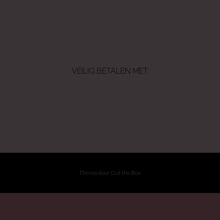
VEILIG BETALEN MET:
Thema door
Out the Box