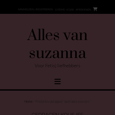
Ga
naar
AANMELDEN | REGISTREREN
0 ITEMS - € 0,00
AFREKENEN
de
inhoud
Alles van
suzanna
Voor Fetisj liefhebbers
Home
/ Producten getagged “gedragen kousjes”