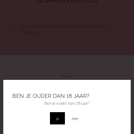
GEDRAGEN KOUSJES
Geen producten gevonden die aan je zoekcriteria
voldoen.
Winkel
Contact
Privacy voorwaarden
BEN JE OUDER DAN 18 JAAR?
Algemene voorwaarden
Ben je ouder dan 18 jaar?
Disclamer
Accountgegevens
Veel gestelde vragen
ja
nee