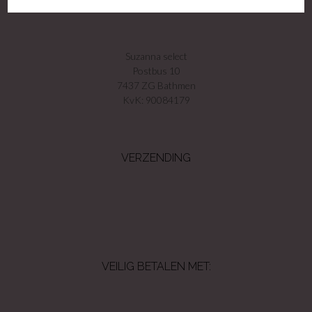
GEGEVENS
Suzanna select
Postbus 10
7437 ZG Bathmen
KvK: 90084179
VERZENDING
VEILIG BETALEN MET: