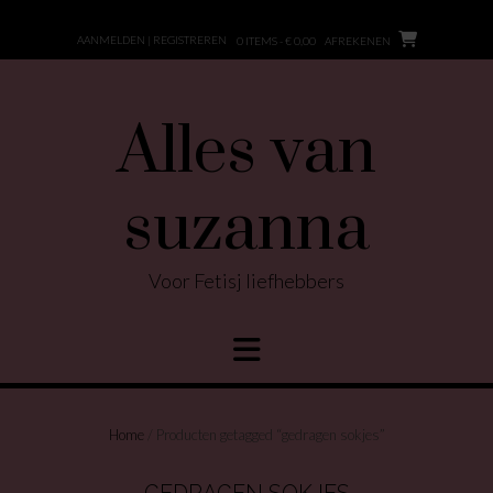
Ga
naar
AANMELDEN | REGISTREREN
0 ITEMS - € 0,00
AFREKENEN
de
inhoud
Alles van
suzanna
Voor Fetisj liefhebbers
Home
/ Producten getagged “gedragen sokjes”