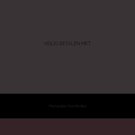
VEILIG BETALEN MET:
Thema door
Out the Box