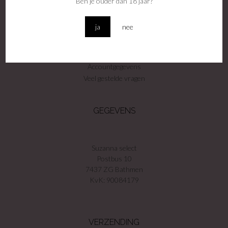
Ben je ouder dan 18 jaar?
Winkel
Contact
ja
nee
Privacy voorwaarden
Algemene voorwaarden
Disclamer
Accountgegevens
Veel gestelde vragen
GEGEVENS
Suzanna select
Postbus 10
7437 ZG Bathmen
KvK: 90084179
VERZENDING