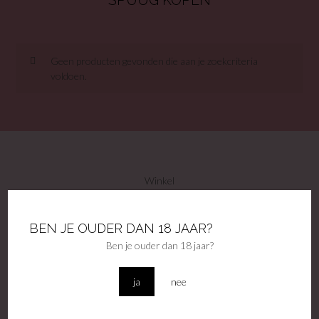
SPUUG KOPEN
Geen producten gevonden die aan je zoekcriteria
voldoen.
Winkel
Contact
Privacy voorwaarden
BEN JE OUDER DAN 18 JAAR?
Algemene voorwaarden
Ben je ouder dan 18 jaar?
Disclamer
Accountgegevens
Veel gestelde vragen
ja
nee