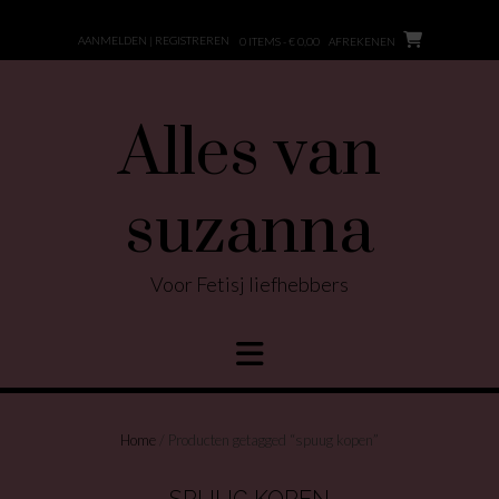
Ga
naar
AANMELDEN | REGISTREREN
0 ITEMS - € 0,00
AFREKENEN
de
inhoud
Alles van
suzanna
Voor Fetisj liefhebbers
Home
/ Producten getagged “spuug kopen”