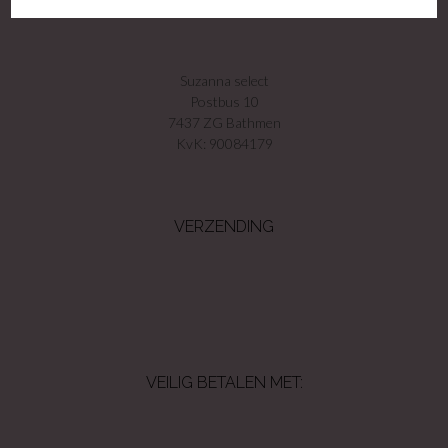
GEGEVENS
Suzanna select
Postbus 10
7437 ZG Bathmen
KvK: 90084179
VERZENDING
VEILIG BETALEN MET: