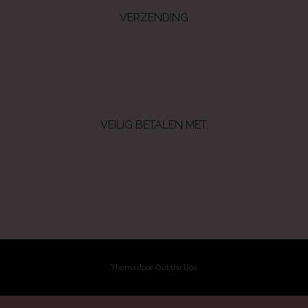
VERZENDING
VEILIG BETALEN MET:
Thema door
Out the Box