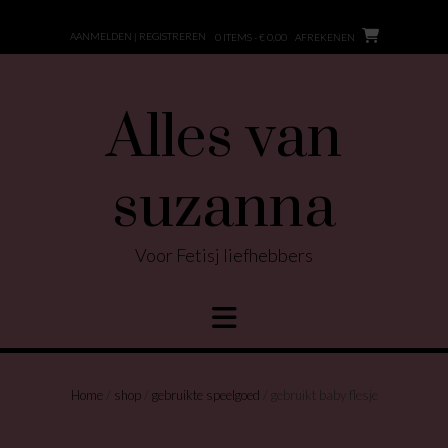
Ga
naar
AANMELDEN | REGISTREREN
0 ITEMS - € 0,00
AFREKENEN
de
inhoud
Alles van
suzanna
Voor Fetisj liefhebbers
Home
/
shop
/
gebruikte speelgoed
/ gebruikt baby flesje