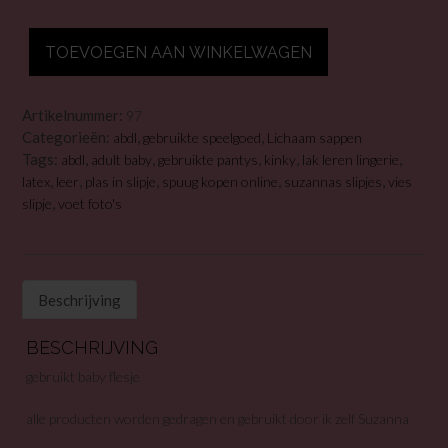
gebruikt
TOEVOEGEN AAN WINKELWAGEN
baby
flesje
aantal
Artikelnummer:
97
Categorieën:
,
,
abdl
gebruikte speelgoed
Lichaam sappen
Tags:
,
,
,
,
,
abdl
adult baby
gebruikte pantys
kinky
lak leren lingerie
,
,
,
,
,
latex
leer
plas in slipje
spuug kopen online
suzannas slipjes
vies
,
slipje
voet foto's
Beschrijving
BESCHRIJVING
gebruikt baby flesje
alle producten worden gedragen en gebruikt door ik zelf Suzanna