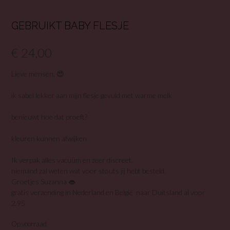
GEBRUIKT BABY FLESJE
€
24,00
Lieve mensen, 😍
ik sabel lekker aan mijn flesje gevuld met warme melk
benieuwt hoe dat proeft?
kleuren kunnen afwijken
Ik verpak alles vacuüm en zeer discreet.
niemand zal weten wat voor stouts jij hebt besteld.
Groetjes Suzanna 👄
gratis verzending in Nederland en België naar Duitsland al voor
2.95
Op voorraad