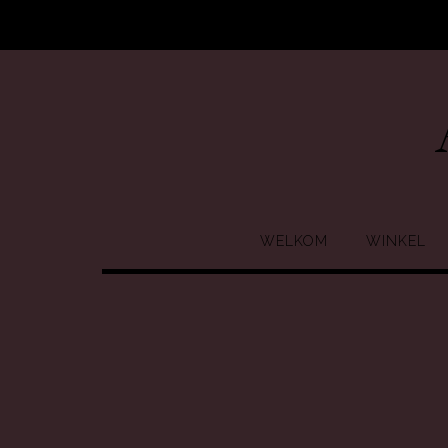
Ga
naar
de
inhoud
WELKOM
WINKEL