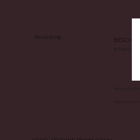
Beschrijving
BESCHRI
gedragen adul
alle producte
Alle producten