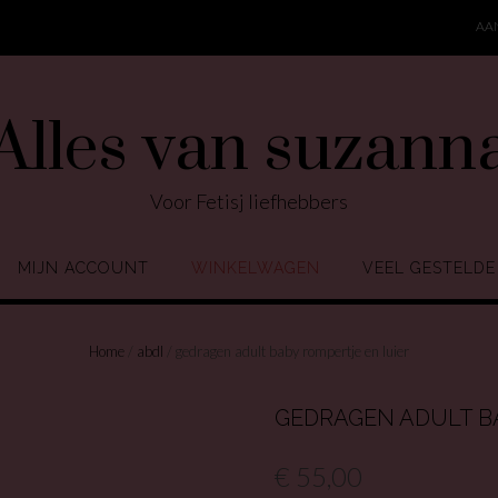
AA
Alles van suzann
Voor Fetisj liefhebbers
MIJN ACCOUNT
WINKELWAGEN
VEEL GESTELDE
Home
/
abdl
/ gedragen adult baby rompertje en luier
GEDRAGEN ADULT B
€
55,00