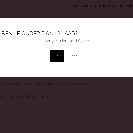
,
,
gedragen
online kopen
plas in sli
BEN JE OUDER DAN 18 JAAR?
JVING
Ben je ouder dan 18 jaar?
t baby romper + luier
ja
nee
n worden gedragen en gebruikt door ik zelf Suzanna
 zijn dus gebruikt/gedragen!