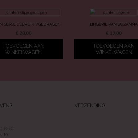
N SLIPJE GEBRUIKT/GEDRAGEN
LINGERIE VAN SUZANNA
€
20,00
€
19,00
TOEVOEGEN AAN
TOEVOEGEN AAN
WINKELWAGEN
WINKELWAGEN
VENS
VERZENDING
a select
s 10