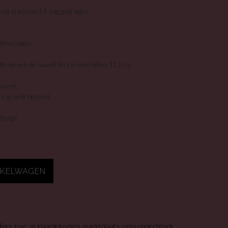
mij standaard 1 dag gedragen.
afmetingen
lte boven de navel) 84 cm mijn billen 113 cm
screet.
jij hebt besteld.
 België
NKELWAGEN
,
,
,
diper love
in klaargekomen
marktplaats
oma onderbroek