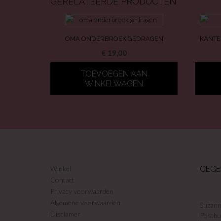
GERELATEERDE PRODUCTEN
OMA ONDERBROEK GEDRAGEN
KANTE
€
19,00
TOEVOEGEN AAN
WINKELWAGEN
Winkel
GEGE
Contact
Privacy voorwaarden
Algemene voorwaarden
Suzann
Disclamer
Postbu