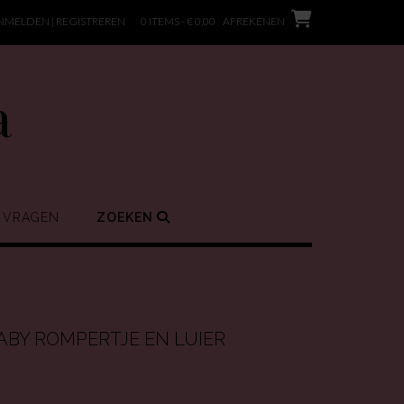
NMELDEN | REGISTREREN
0 ITEMS - € 0,00
AFREKENEN
a
 VRAGEN
ZOEKEN
ABY ROMPERTJE EN LUIER