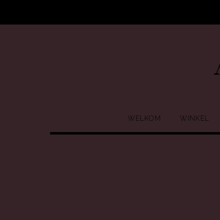
Ga
naar
de
inhoud
WELKOM
WINKEL