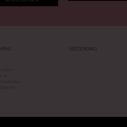
VENS
VERZENDING
a select
s 10
ZG Bathmen
90084179