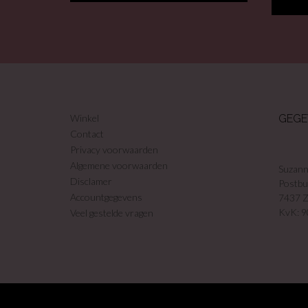
Winkel
GEGE
Contact
Privacy voorwaarden
Algemene voorwaarden
Suzann
Disclamer
Postbu
Accountgegevens
7437 
KvK: 
Veel gestelde vragen