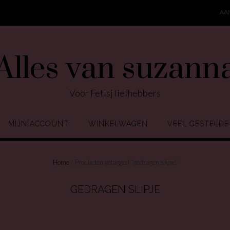
AA
Alles van suzann
Voor Fetisj liefhebbers
MIJN ACCOUNT
WINKELWAGEN
VEEL GESTELDE
Home
/ Producten getagged “gedragen slipje”
GEDRAGEN SLIPJE