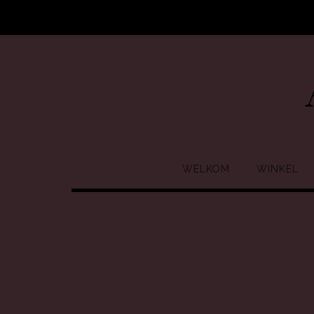
Ga
naar
de
inhoud
WELKOM
WINKEL