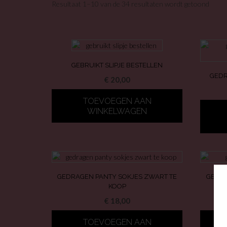
Resultaat 1–10 van de 34 resultaten wordt getoond
GEBRUIKT SLIPJE BESTELLEN
GEDR
€
20,00
TOEVOEGEN AAN
WINKELWAGEN
GEDRAGEN PANTY SOKJES ZWART TE
GEDRA
KOOP
€
18,00
TOEVOEGEN AAN