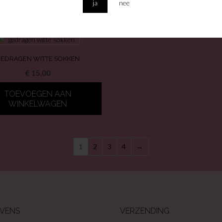
ja
nee
WINKELWAGEN
EDRAGEN WITTE SOKKEN
€
15,00
TOEVOEGEN AAN
WINKELWAGEN
1
2
3
4
→
VENS
VERZENDING