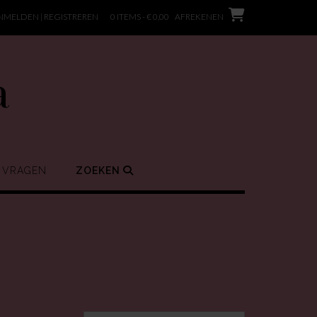
NMELDEN | REGISTREREN
0 ITEMS - € 0,00
AFREKENEN
a
 VRAGEN
ZOEKEN