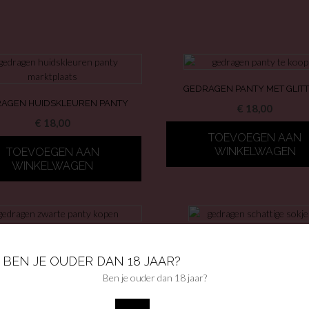
GEDRAGEN PANTY MET GLIT
AGEN HUIDSKLEUREN PANTY
€
18,00
€
18,00
TOEVOEGEN AAN
WINKELWAGEN
TOEVOEGEN AAN
WINKELWAGEN
GEN PANTY ZONDER VOETJES
GEDRAGEN SCHATTIGE SOK
VEEL GEBRUIKT
BEN JE OUDER DAN 18 JAAR?
€
16,00
€
18,00
Ben je ouder dan 18 jaar?
TOEVOEGEN AAN
TOEVOEGEN AAN
WINKELWAGEN