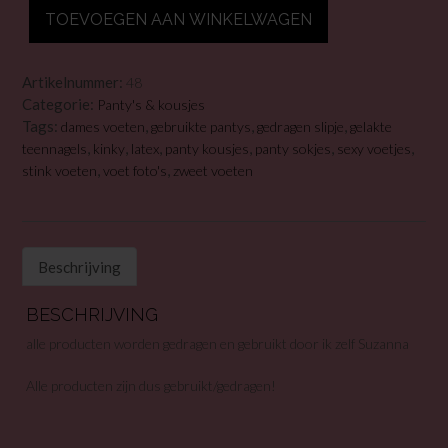
gedragen
TOEVOEGEN AAN WINKELWAGEN
panty
sokjes
zwart
Artikelnummer:
48
te
Categorie:
Panty's & kousjes
koop
Tags:
,
,
,
dames voeten
gebruikte pantys
gedragen slipje
gelakte
aantal
,
,
,
,
,
,
teennagels
kinky
latex
panty kousjes
panty sokjes
sexy voetjes
,
,
stink voeten
voet foto's
zweet voeten
Beschrijving
BESCHRIJVING
alle producten worden gedragen en gebruikt door ik zelf Suzanna
Alle producten zijn dus gebruikt/gedragen!