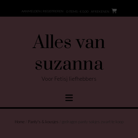
Ga
naar
AANMELDEN | REGISTREREN
0 ITEMS - € 0,00
AFREKENEN
de
inhoud
Alles van
suzanna
Voor Fetisj liefhebbers
Home
/
Panty's & kousjes
/ gedragen panty sokjes zwart te koop