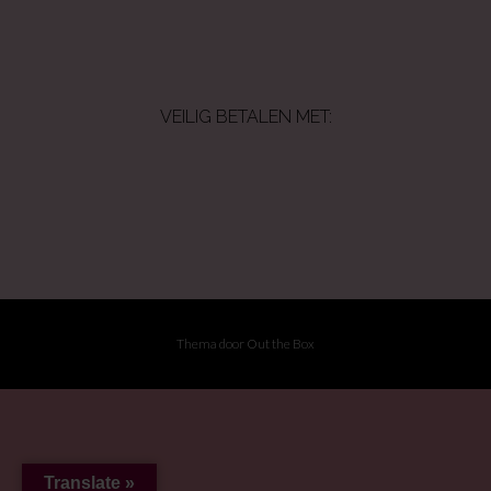
VEILIG BETALEN MET:
Thema door
Out the Box
Translate »