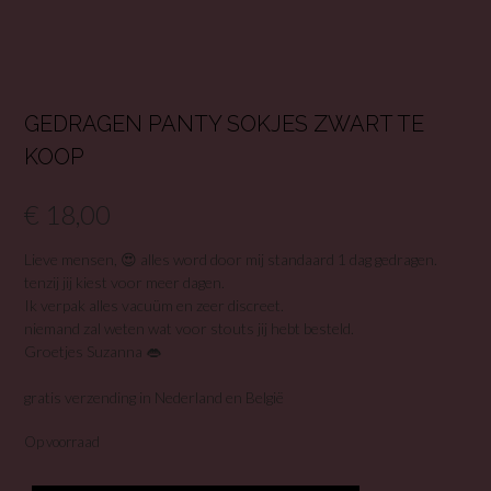
GEDRAGEN PANTY SOKJES ZWART TE
KOOP
€
18,00
Lieve mensen, 😍 alles word door mij standaard 1 dag gedragen.
tenzij jij kiest voor meer dagen.
Ik verpak alles vacuüm en zeer discreet.
niemand zal weten wat voor stouts jij hebt besteld.
Groetjes Suzanna 👄
gratis verzending in Nederland en België
Op voorraad