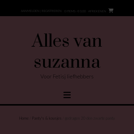
Ga
naar
AANMELDEN | REGISTREREN
0 ITEMS - € 0,00
AFREKENEN
de
inhoud
Alles van
suzanna
Voor Fetisj liefhebbers
Home
/
Panty's & kousjes
/ gedragen 20 den zwarte panty