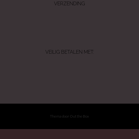
VERZENDING
VEILIG BETALEN MET:
Thema door
Out the Box